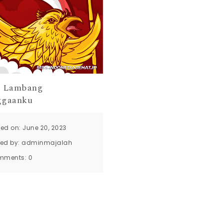
a Lambang
ggaanku
ted on: June 20, 2023
ted by:
adminmajalah
mments:
0