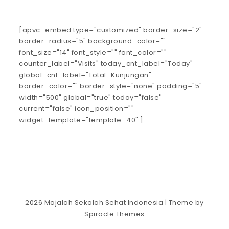
[apvc_embed type="customized" border_size="2"
border_radius="5" background_color=""
font_size="14" font_style="" font_color=""
counter_label="Visits" today_cnt_label="Today"
global_cnt_label="Total_Kunjungan"
border_color="" border_style="none" padding="5"
width="500" global="true" today="false"
current="false" icon_position=""
widget_template="template_40" ]
2026
Majalah Sekolah Sehat Indonesia
| Theme by
Spiracle Themes