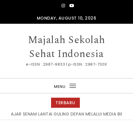
Skip to content
MONDAY, AUGUST 10, 2026
Majalah Sekolah
Sehat Indonesia
e-ISSN : 2987-9833 | p-ISSN : 2987-730X
MENU
Toggle
navigation
TERBARU
ENAM LANTAI GULING DEPAN MELALUI MEDIA BIDANG MIRING PA