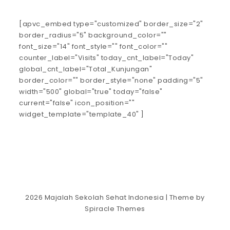
[apvc_embed type="customized" border_size="2"
border_radius="5" background_color=""
font_size="14" font_style="" font_color=""
counter_label="Visits" today_cnt_label="Today"
global_cnt_label="Total_Kunjungan"
border_color="" border_style="none" padding="5"
width="500" global="true" today="false"
current="false" icon_position=""
widget_template="template_40" ]
2026
Majalah Sekolah Sehat Indonesia
| Theme by
Spiracle Themes