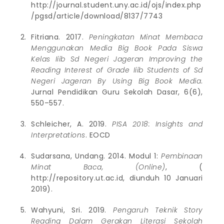
http://journal.student.uny.ac.id/ojs/index.php
/pgsd/article/download/8137/7743
Fitriana. 2017.
Peningkatan Minat Membaca
Menggunakan Media Big Book Pada Siswa
Kelas Iiib Sd Negeri Jageran Improving the
Reading Interest of Grade Iiib Students of Sd
Negeri Jageran By Using Big Book Media
.
Jurnal Pendidikan Guru Sekolah Dasar, 6(6),
550–557.
Schleicher, A. 2019.
PISA 2018: Insights and
Interpretations
. EOCD
Sudarsana, Undang. 2014. Modul 1:
Pembinaan
Minat Baca, (Online)
, (
http://repository.ut.ac.id
, diunduh 10 Januari
2019).
Wahyuni, Sri. 2019.
Pengaruh Teknik Story
Reading Dalam Gerakan Literasi Sekolah