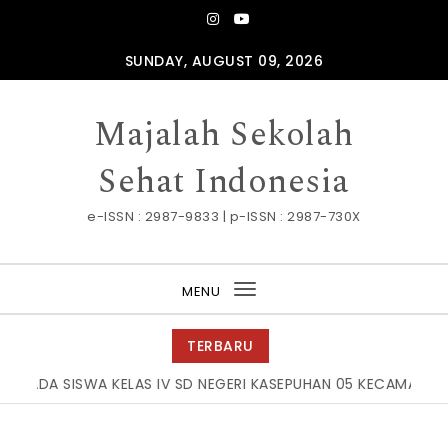
Skip to content
SUNDAY, AUGUST 09, 2026
Majalah Sekolah
Sehat Indonesia
e-ISSN : 2987-9833 | p-ISSN : 2987-730X
MENU
Toggle
navigation
TERBARU
ISWA KELAS IV SD NEGERI KASEPUHAN 05 KECAMATAN BATANG K