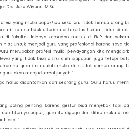
ar Drs. Joko Wiyono, M.Si.
 profesi yang mulia bapak/ibu sekalian. Tidak semua orang bi
ernatif karena tidak diterima di fakultas hukum, tidak diter
rima di fakultas lainnya kemudan masuk di FKIP dan sekar
 niat untuk menjadi guru yang profesional karena saya ti
f. Guru merupakan profesi mulia, pewayangan kita mengajar
ewa yang tidak bisa ditiru oleh siapapun juga tetapi bat
u karena guru itu adalah mulia dan tidak semua orang b
n guru akan menjadi amal jariyah.”
ga harus dicontohkan dari seorang guru. Guru harus memil
ang paling penting, karena gestur bisa menjebak tapi p
 dan fiturnya bagus, guru itu digugu dan ditiru maka dime
r biasa. “