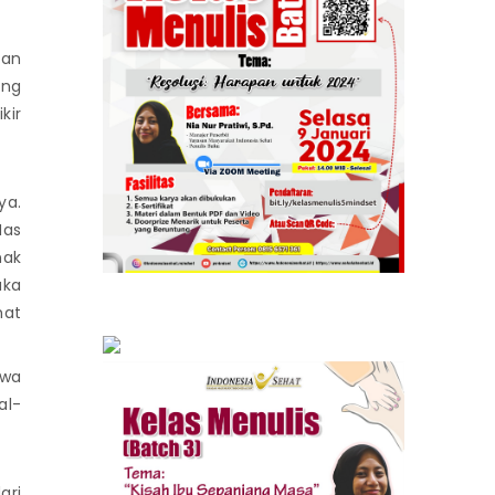
dan
ang
kir
ya.
Mas
nak
aka
hat
hwa
al-
ari