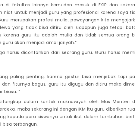
rima di fakultas lainnya kemudan masuk di FKIP dan sekar
 niat untuk menjadi guru yang profesional karena saya ti
f. Guru merupakan profesi mulia, pewayangan kita mengajar
ewa yang tidak bisa ditiru oleh siapapun juga tetapi bat
u karena guru itu adalah mulia dan tidak semua orang b
n guru akan menjadi amal jariyah.”
ga harus dicontohkan dari seorang guru. Guru harus memil
ang paling penting, karena gestur bisa menjebak tapi p
 dan fiturnya bagus, guru itu digugu dan ditiru maka dime
r biasa. “
ditangkap dalam kontek maknawiyah oleh Mas Menteri 
rdeka, maka sekarang ini dengan IKM itu guru diberikan ru
ang kepada para siswanya untuk ikut dalam tambahan berfi
ni bisa terbangun.