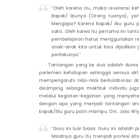
“Oleh karena itu, maka reverensi ke
Bapak/ Ibunya (Orang tuanya), yan
Mengapa? Karena Bapak/ Ibu guru pu
sakti. Oleh karea itu pertama ini tan
pembelajaran harus menggunakan refe
anak-anak kita untuk bisa dijadikan 
perilakunya.”
Tantangan yang ke dua adalah dunia te
parlemen kehidupan sehingga semua akti
mempengaruhi nilai-nilai berkolaborasi d
disamping sebagai makhluk individu juga
melalui kegiatan-kegiatan yang menyeh
dengan apa yang menjadi tantangan ana
bapak/ibu guru pasti mampu. Drs. Joko Wi
“Guru ini luar biasa. Guru ini adalah
Misalnya guru itu menjadi profesi alt