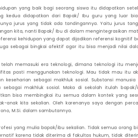
hidupan yang baik bagi seorang siswa itu didapatkan sete
g kedua didapatkan dari Bapak/ Ibu guru yang luar bia
nya jurus yang tidak ada tandingannya. Yaitu jurus tan
tangan kita, nanti Bapak/ Ibu di dalam mengintegrasikan mat
rensi kehidupan yang dapat dijadikan referensi kognitif b
juga sebagai bingkai afektif agar itu bisa menjadi nilai da
lah memasuki era teknologi, dimana teknologi itu menj
fitas pasti menggunakan teknologi. Mau tidak mau itu a
an keseharian sebagai makhluk sosial. Substansi manusia 
 sebagai makhluk sosial. Maka di sekolah itulah bapak/
atkan bisa membingkai itu semua dalam kontek yang ses
k-anak kita sekalian. Oleh karenanya saya dengan perc
yono, M.Si. dalam sambutannya.
 profesi yang mulia bapak/ibu sekalian. Tidak semua orang bi
ernatif karena tidak diterima di fakultas hukum, tidak diter