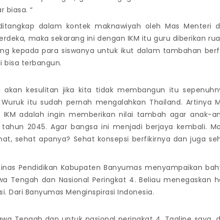
r biasa. “
ditangkap dalam kontek maknawiyah oleh Mas Menteri 
rdeka, maka sekarang ini dengan IKM itu guru diberikan ru
ang kepada para siswanya untuk ikut dalam tambahan berfi
ni bisa terbangun.
ni akan kesulitan jika kita tidak membangun itu sepenuhn
 Wuruk itu sudah pernah mengalahkan Thailand. Artinya 
p IKM adalah ingin memberikan nilai tambah agar anak-a
i tahun 2045. Agar bangsa ini menjadi berjaya kembali. M
ehat, sehat apanya? Sehat konsepsi berfikirnya dan juga se
 Dinas Pendidikan Kabupaten Banyumas menyampaikan ba
Jawa Tengah dan Nasional Peringkat 4. Beliau menegaskan h
si. Dari Banyumas Menginspirasi Indonesia.
Jawa Tengah dan untuk nasional peringkat 4. Tagline saya, d