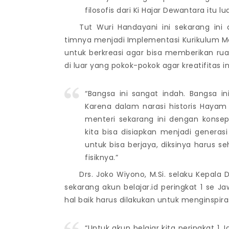
filosofis dari Ki Hajar Dewantara itu lua
Tut Wuri Handayani ini sekarang ini 
timnya menjadi Implementasi Kurikulum Me
untuk berkreasi agar bisa memberikan ru
di luar yang pokok-pokok agar kreatifitas i
“Bangsa ini sangat indah. Bangsa i
Karena dalam narasi historis Hayam
menteri sekarang ini dengan konse
kita bisa disiapkan menjadi generas
untuk bisa berjaya, diksinya harus s
fisiknya.”
Drs. Joko Wiyono, M.Si. selaku Kepala
sekarang akun belajar.id peringkat 1 se 
hal baik harus dilakukan untuk menginspira
“Untuk akun belajar kita peringkat 1 