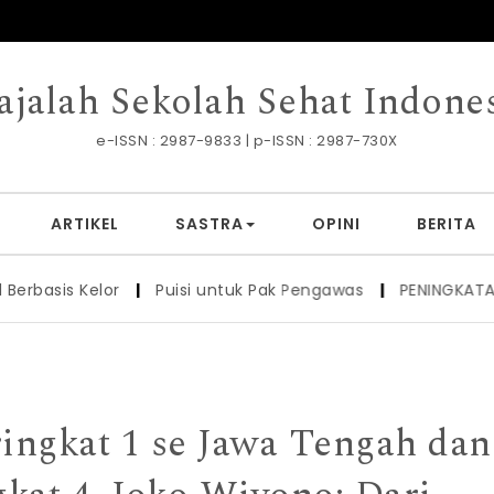
jalah Sekolah Sehat Indone
e-ISSN : 2987-9833 | p-ISSN : 2987-730X
ARTIKEL
SASTRA
OPINI
BERITA
lor
|
Puisi untuk Pak Pengawas
|
PENINGKATAN HASIL BEL
ringkat 1 se Jawa Tengah dan