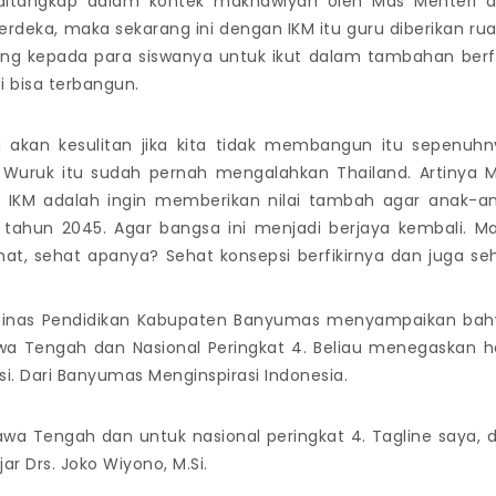
ditangkap dalam kontek maknawiyah oleh Mas Menteri 
rdeka, maka sekarang ini dengan IKM itu guru diberikan ru
ang kepada para siswanya untuk ikut dalam tambahan berfi
ni bisa terbangun.
ni akan kesulitan jika kita tidak membangun itu sepenuhn
 Wuruk itu sudah pernah mengalahkan Thailand. Artinya 
p IKM adalah ingin memberikan nilai tambah agar anak-a
i tahun 2045. Agar bangsa ini menjadi berjaya kembali. M
ehat, sehat apanya? Sehat konsepsi berfikirnya dan juga se
 Dinas Pendidikan Kabupaten Banyumas menyampaikan ba
Jawa Tengah dan Nasional Peringkat 4. Beliau menegaskan h
si. Dari Banyumas Menginspirasi Indonesia.
Jawa Tengah dan untuk nasional peringkat 4. Tagline saya, d
ar Drs. Joko Wiyono, M.Si.