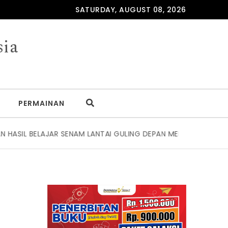
SATURDAY, AUGUST 08, 2026
sia
PERMAINAN
AJAR SENAM LANTAI GULING DEPAN MELALUI MEDIA BIDANG MIR