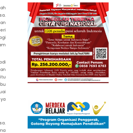
lah
sa.
gan
eri
agi
lam
adi
kan
itu
ibu
uai
aya
sa.
ima