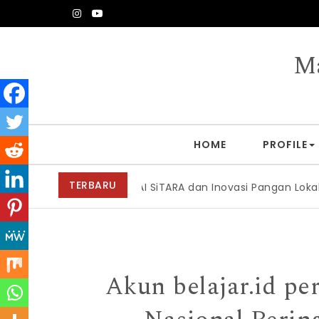
Skip to content
Ma
HOME
PROFILE
TERBARU
AI SiTARA dan Inovasi Pangan Lokal Berbasis Ke
Akun belajar.id pe