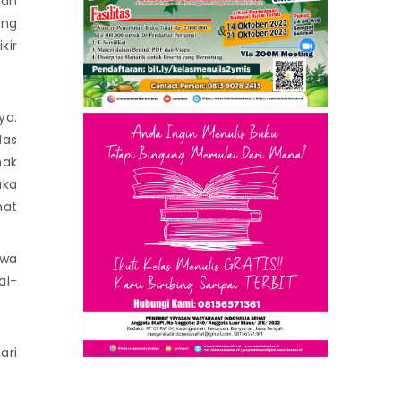
dan
ang
kir
ya.
Mas
nak
aka
hat
hwa
al-
ari