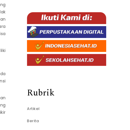
ang
dak
kan
ara
isa
iki
ada
nsi
Rubrik
dan
ang
Artikel
kir
Berita