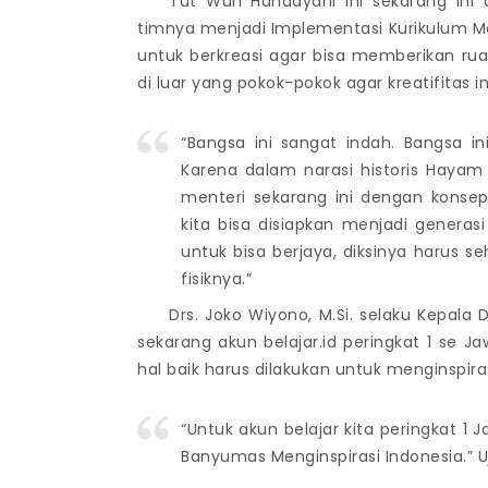
Tut Wuri Handayani ini sekarang ini 
timnya menjadi Implementasi Kurikulum Me
untuk berkreasi agar bisa memberikan ru
di luar yang pokok-pokok agar kreatifitas i
“Bangsa ini sangat indah. Bangsa i
Karena dalam narasi historis Hayam
menteri sekarang ini dengan konse
kita bisa disiapkan menjadi generas
untuk bisa berjaya, diksinya harus s
fisiknya.”
Drs. Joko Wiyono, M.Si. selaku Kepala
sekarang akun belajar.id peringkat 1 se 
hal baik harus dilakukan untuk menginspira
“Untuk akun belajar kita peringkat 1 
Banyumas Menginspirasi Indonesia.” Uj