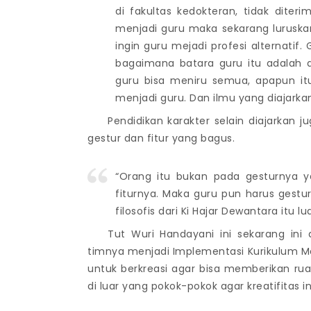
di fakultas kedokteran, tidak dite
menjadi guru maka sekarang luruskan
ingin guru mejadi profesi alternati
bagaimana batara guru itu adalah d
guru bisa meniru semua, apapun it
menjadi guru. Dan ilmu yang diajarka
Pendidikan karakter selain diajarkan ju
gestur dan fitur yang bagus.
“Orang itu bukan pada gesturnya y
fiturnya. Maka guru pun harus gestur
filosofis dari Ki Hajar Dewantara itu lua
Tut Wuri Handayani ini sekarang ini 
timnya menjadi Implementasi Kurikulum Me
untuk berkreasi agar bisa memberikan ru
di luar yang pokok-pokok agar kreatifitas i