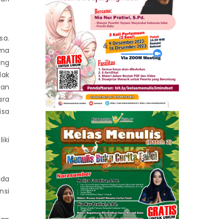
sa.
ima
ang
dak
kan
ara
isa
iki
ada
nsi