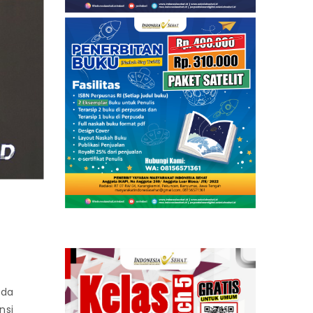
ada
nsi